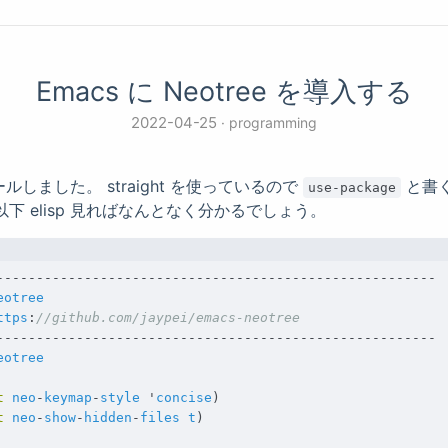
Emacs に Neotree を導入する
2022-04-25
programming
トールしました。 straight を使っているので
と書
use-package
下 elisp 見ればなんとなく分かるでしょう。
-------------------------------------------------------
eotree
ttps
:
//github.com/jaypei/emacs-neotree
-------------------------------------------------------
eotree
t
neo
-
keymap
-
style
'
concise
)
t
neo
-
show
-
hidden
-
files
t
)