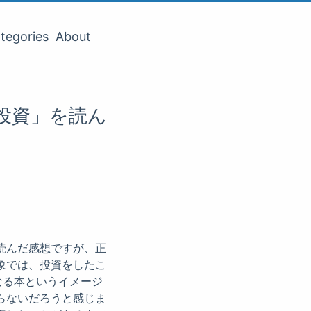
tegories
About
投資」を読ん
読んだ感想ですが、正
象では、投資をしたこ
なる本というイメージ
らないだろうと感じま