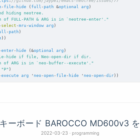
ttps
:
//github.com/jaypei/emacs-neotree/issues/77
n
-
file
-
hide
(
full
-
path
&
optional
arg
)
n of FULL-PATH & ARG is in `neotree-enter'."
-
select
-
mru
-
window
arg
)
ull
-
path
)
e
))
-
enter
-
hide
(
&
optional
arg
)
n of ARG is in `neo-buffer--execute'."
"P"
)
-
execute
arg
'
neo
-
open
-
file
-
hide
'
neo
-
open
-
dir
))
キーボード BAROCCO MD600v3 
2022-03-23
programming