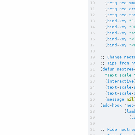
(
setq
neo
-
sm
(
setq
neo
-
cr
(
setq
neo
-
th
(
bind
-
key
"C
(
bind
-
key
"R
(
bind
-
key
"a
(
bind
-
key
"<
(
bind
-
key
"<
;;
Change
neot
;;
Tips
from
h
(
defun
neotree
"Text scale 
(
interactive
(
text
-
scale
-
(
text
-
scale
-
(
message
nil
(
add
-
hook
'
neo
(
lam
(
c
;;
Hide
neotre