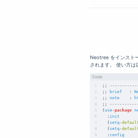
Neotree をインス
されます。 使い方は以
;;
-----------
;;
brief
:
N
;;
note
:
h
;;
-----------
(
use
-
package
n
:
init
(
setq
-
defaul
(
setq
-
defaul
:
config