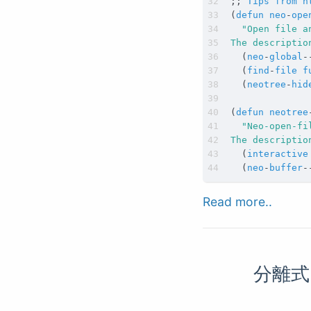
;;
Tips
from
h
(
defun
neo
-
ope
The descriptio
(
neo
-
global
-
(
find
-
file
f
(
neotree
-
hid
(
defun
neotree
The descriptio
(
interactive
(
neo
-
buffer
-
Read more..
分離式