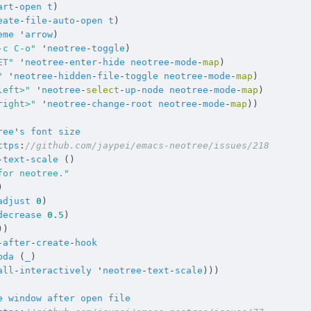
art
-
open
t
)
eate
-
file
-
auto
-
open
t
)
eme
'
arrow
)
-c C-o"
'
neotree
-
toggle
)
ET"
'
neotree
-
enter
-
hide
neotree
-
mode
-
map
)
"
'
neotree
-
hidden
-
file
-
toggle
neotree
-
mode
-
map
)
left>"
'
neotree
-
select
-
up
-
node
neotree
-
mode
-
map
)
right>"
'
neotree
-
change
-
root
neotree
-
mode
-
map
))
ree
'
s
font
size
ttps
:
//github.com/jaypei/emacs-neotree/issues/218
-
text
-
scale
()
for neotree."
)
adjust
0
)
decrease
0.5
)
))
-
after
-
create
-
hook
bda
(
_
)
all
-
interactively
'
neotree
-
text
-
scale
)))
e
window
after
open
file