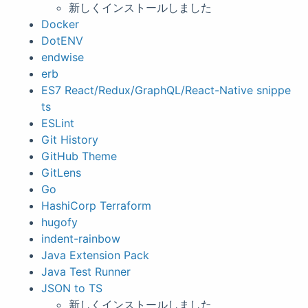
新しくインストールしました
Docker
DotENV
endwise
erb
ES7 React/Redux/GraphQL/React-Native snippe
ts
ESLint
Git History
GitHub Theme
GitLens
Go
HashiCorp Terraform
hugofy
indent-rainbow
Java Extension Pack
Java Test Runner
JSON to TS
新しくインストールしました