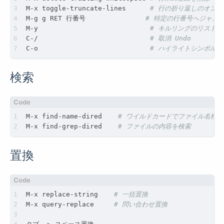
M-x toggle-truncate-lines      
# 行の折り返しのオンオ
M-g g RET 行番号               
# 特定の行番号へジャン
M-y                            
# キルリングのリスト
C-/                            
# 取消 Undo
C-o                            
# ハイライトシンボル
検索
M-x find-name-dired    
# ワイルドカードでファイル名検索
M-x find-grep-dired    
# ファイルの内容を検索
置換
M-x replace-string    
# 一括置換
M-x query-replace     
# 問い合わせ置換