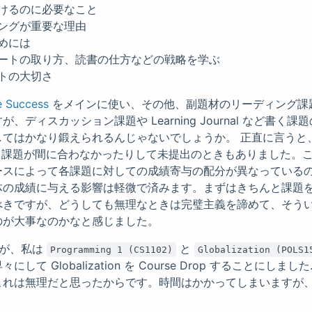
けるのに必要なこと
ングが重要な理由
めには
ートの取り方、読書の仕方などの戦略を学ぶ
トの大切さ
e Success
をメインに使い、その他、副題材のリーディング課
、ディスカッション課題や Learning Journal など書く
してはかなり鍛えられるんじゃないでしょうか。 正直に言うと
ら少し課題が間に合わなかったりして未提出のときもありました。
ースによって各課題に対しての成績寄与の配分が異なっている
体の成績に与える影響は軽微で済みます。まずはきちんと課題
べきですが、どうしても無理なときは完璧主義を諦めて、そう
のが大事なのかなと感じました。
ですが、私は
と
Programming 1 (CS1102)
Globalization (POLS1
て Globalization を Course Drop することにしました
これは無理だと思ったからです。時間はかかってしまいますが