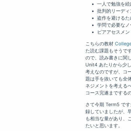
一人で勉強を続
批判的リーディ
盗作を避けるた
学問で必要なノ
ピアアセスメン
こちらの教材
Colleg
た読む課題もそうですが
ので、読み書きに関
Unit4 あたりか
考えなのですが、コ
題は手を抜いても全
ネジメントを考える
コース完遂までする
さて今期 Term5 
録していましたが、早々にし
も相当な量があり、
たいと思います。