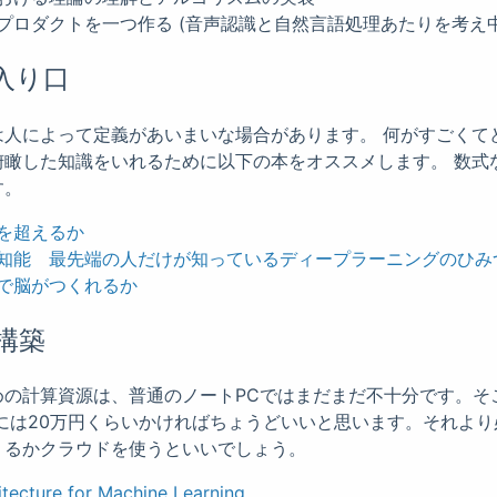
プロダクトを一つ作る (音声認識と自然言語処理あたりを考え中
入り口
は人によって定義があいまいな場合があります。 何がすごくて
俯瞰した知識をいれるために以下の本をオススメします。 数式
す。
を超えるか
知能 最先端の人だけが知っているディープラーニングのひみ
で脳がつくれるか
構築
めの計算資源は、普通のノートPCではまだまだ不十分です。そ
には20万円くらいかければちょうどいいと思います。それよ
りるかクラウドを使うといいでしょう。
tecture for Machine Learning