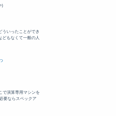
)
どういったことができ
などもなくて一般の人
つ
こで演算専用マシンを
り必要ならスペックア