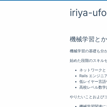
iriya-uf
機械学習と
機械学習の基礎も分
始めた段階のスキル
ネットワークと 
Rails エンジ
低レイヤー言語や
高校レベル数学
やりたいことおよび
機械学習関連に