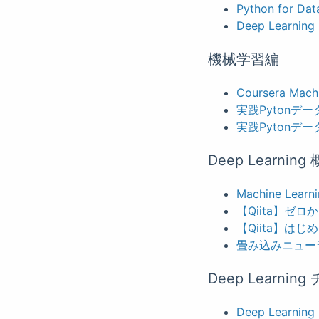
Python for Dat
Deep Learning 
機械学習編
Coursera Machi
実践Pytonデ
実践Pytonデ
Deep Learning
Machine Learnin
【Qiita】ゼ
【Qiita】はじめる
畳み込みニュー
Deep Learni
Deep Learning