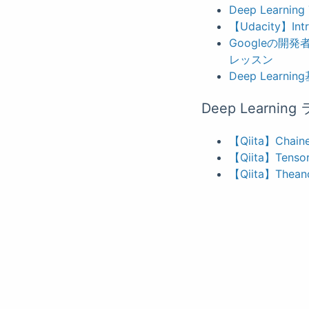
Deep Learning 
【Udacity】Intro
Googleの
レッスン
Deep Lear
Deep Learni
【Qiita】Ch
【Qiita】T
【Qiita】The