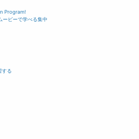
on Program!
とムービーで学べる集中
習する