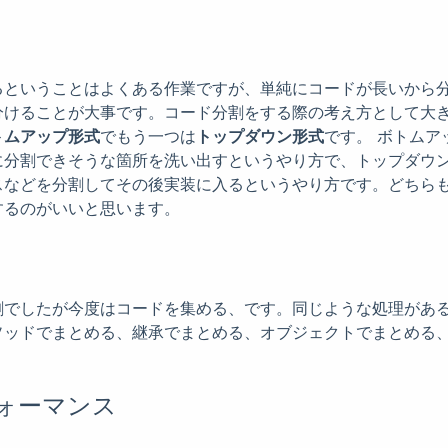
るということはよくある作業ですが、単純にコードが長いから
分けることが大事です。コード分割をする際の考え方として大き
トムアップ形式
でもう一つは
トップダウン形式
です。 ボトムア
に分割できそうな箇所を洗い出すというやり方で、トップダウ
スなどを分割してその後実装に入るというやり方です。どちら
するのがいいと思います。
割でしたが今度はコードを集める、です。同じような処理があ
ソッドでまとめる、継承でまとめる、オブジェクトでまとめる
。
ォーマンス